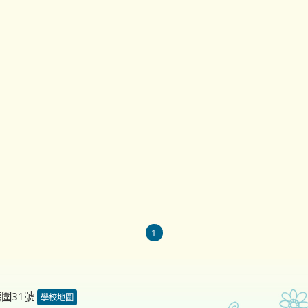
1
德圍31號
學校地圖