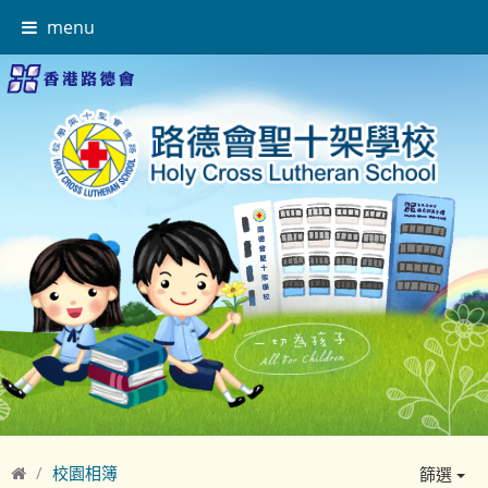
menu
校園相簿
篩選