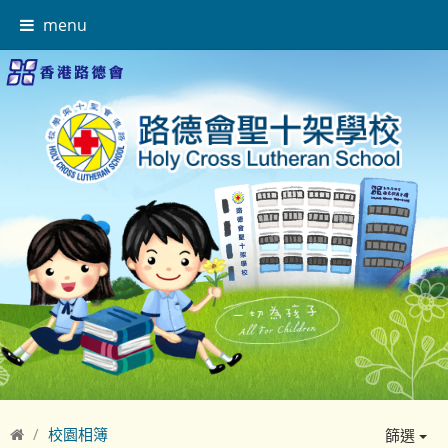
menu
校園相簿
篩選