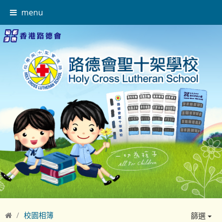
menu
校園相簿
篩選