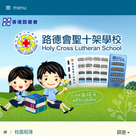
menu
校園相簿
篩選