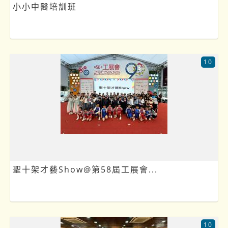
小小中醫培訓班
10
聖十架才藝Show@第58屆工展會...
10