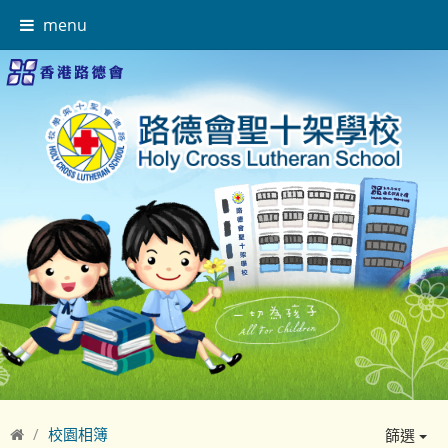
menu
校園相簿
篩選