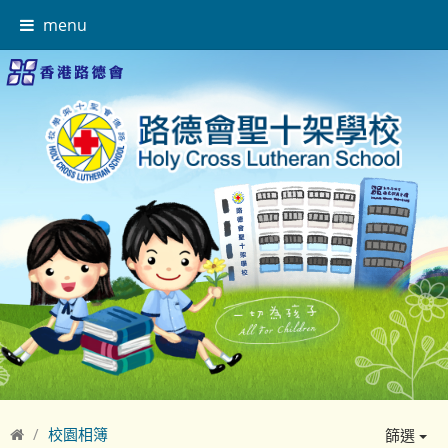
menu
校園相簿
篩選