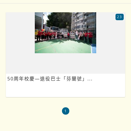
23
50周年校慶—退役巴士「芬蘭號」...
1