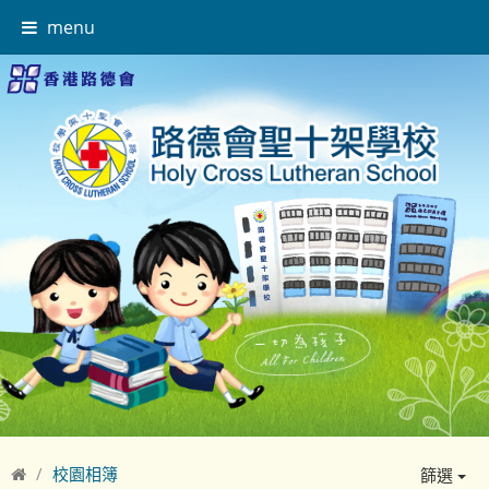
menu
校園相簿
篩選