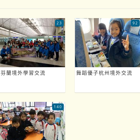
23
92
芬蘭境外學習交流
舞蹈優子杭州境外交流
140