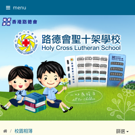
menu
校園相簿
篩選