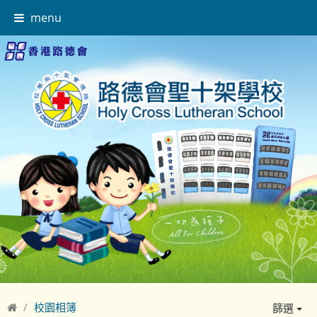
menu
校園相簿
篩選