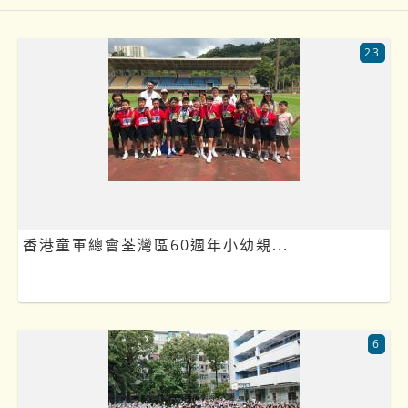
23
香港童軍總會荃灣區60週年小幼親...
6