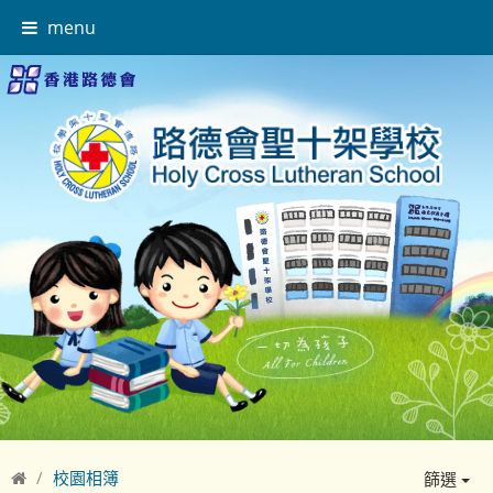
menu
校園相簿
篩選