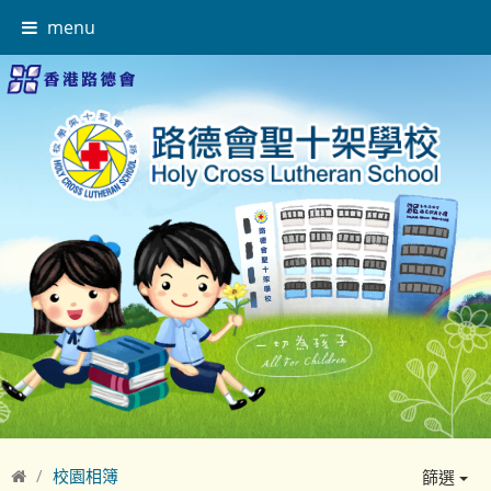
menu
校園相簿
篩選