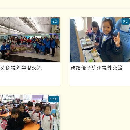
23
92
芬蘭境外學習交流
舞蹈優子杭州境外交流
140