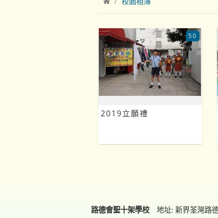
校園相簿
50
2019立願禮
路德會聖十架學校
地址: 新界荃灣路