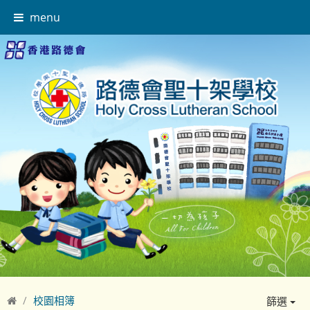
menu
校園相簿
篩選