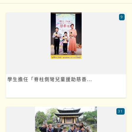
9
學生擔任「脊柱側彎兒童援助慈善...
31