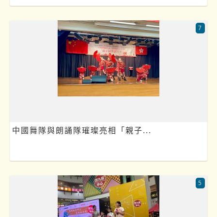
7
中國舞隊與朗誦隊璀璨亮相「親子...
5