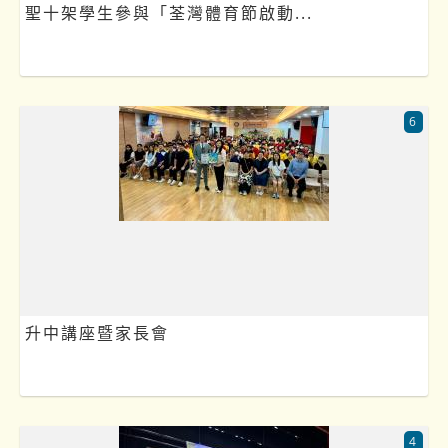
聖十架學生參與「荃灣體育節啟動...
6
升中講座暨家長會
4