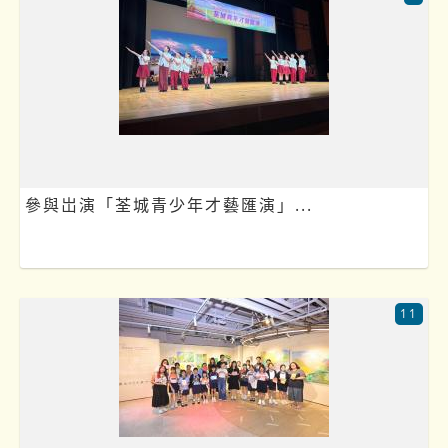
參與岀演「荃城青少年才藝匯演」...
11