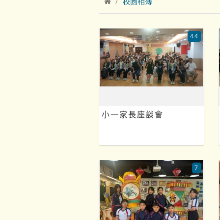
校園相簿
44
小一家長座談會
7