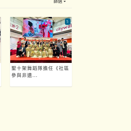
篩選
5
聖十架舞蹈隊擔任《社區
參與非遺...