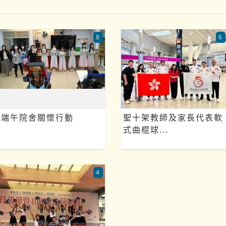
8
6
端午院舍關懷行動
聖十架教師及家長代表軟
式曲棍球...
4