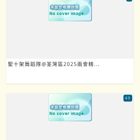
聖十架舞蹈隊@荃灣區2025兩會精...
49