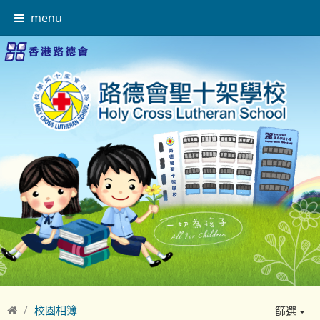
menu
校園相簿
篩選