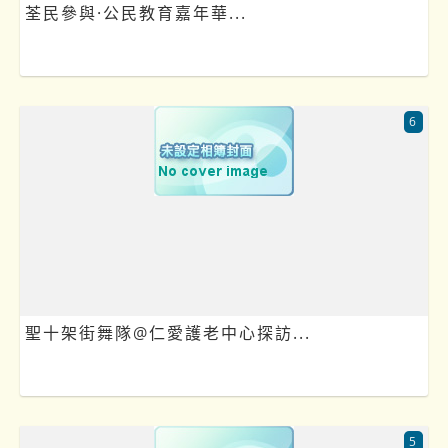
荃民參與·公民教育嘉年華...
6
聖十架街舞隊@仁愛護老中心探訪...
5