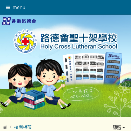
menu
校園相簿
篩選