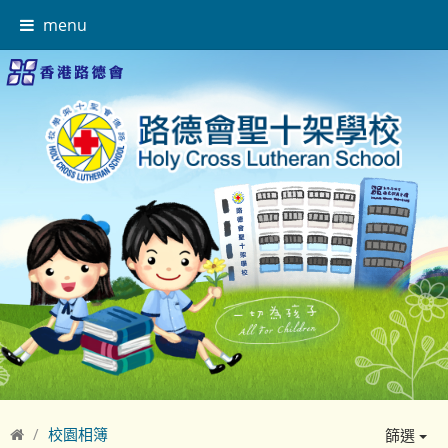
menu
校園相簿
篩選