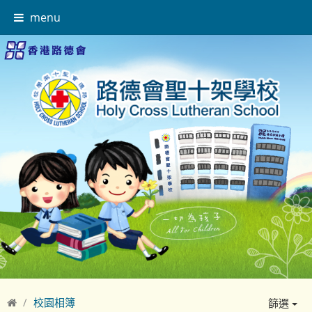
menu
校園相簿
篩選