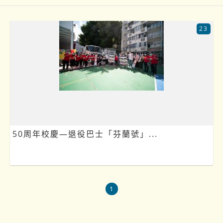
23
50周年校慶—退役巴士「芬蘭號」...
1