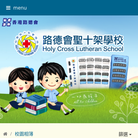
menu
校園相簿
篩選