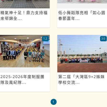
精氣神十足！鼎力支持福
低小舞蹈隊亮相「如心園
來邨錦全...
春節嘉年...
12
30
2025-2026年度制服團
第二屆「大灣區9+2姊妹
隊及風紀隊...
學校交流...
1