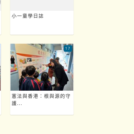
小一童學日誌
17
憲法與香港：根與源的守
護...