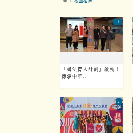
校園相簿
11
「書法育人計劃」啟動！
傳承中華...
2