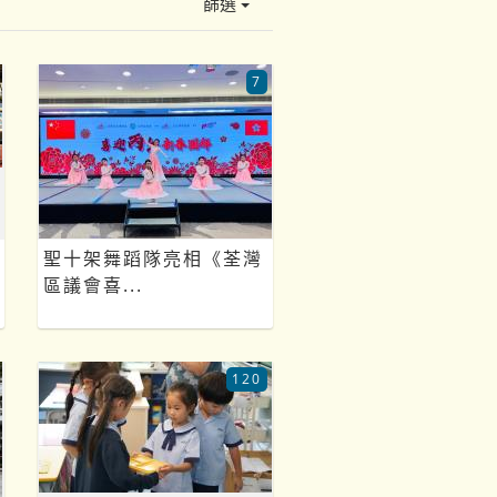
篩選
7
聖十架舞蹈隊亮相《荃灣
區議會喜...
120