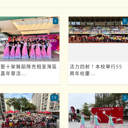
9
9
聖十架舞蹈隊亮相荃灣區
活力四射！本校舉行55
嘉年華活...
周年校慶...
19
3