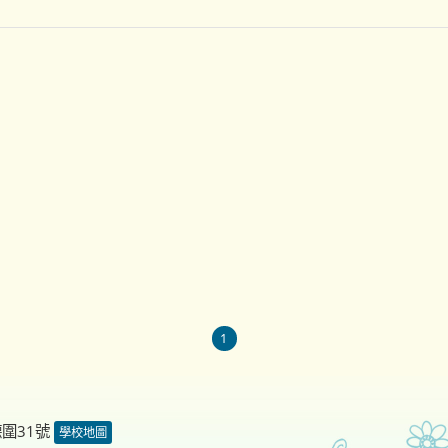
1
德圍31號
學校地圖