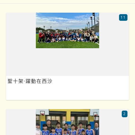
11
聖十架·躍動在西沙
2