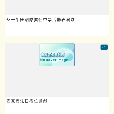
聖十架舞蹈隊擔任中學活動表演隊...
21
國家憲法日攤位遊戲