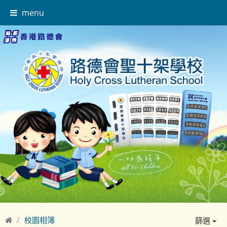
menu
校園相簿
篩選