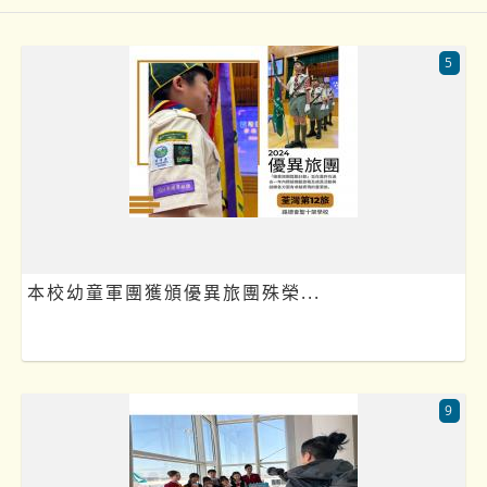
5
本校幼童軍團獲頒優異旅團殊榮...
9