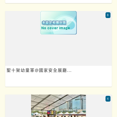
8
聖十架幼童軍@國家安全展廳...
4