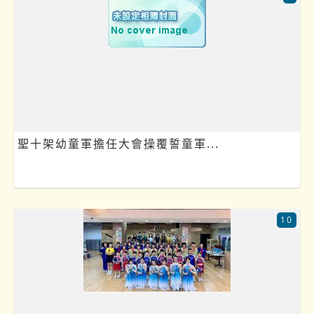
聖十架幼童軍擔任大會操覆誓童軍...
10