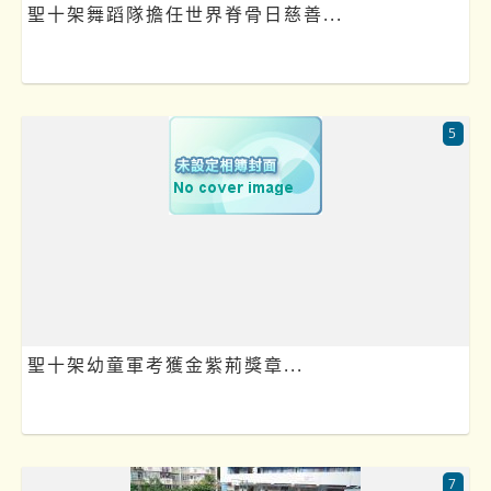
聖十架舞蹈隊擔任世界脊骨日慈善...
5
聖十架幼童軍考獲金紫荊獎章...
7