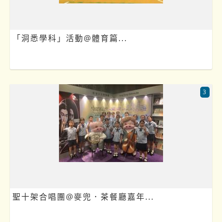
「洞悉學科」活動@體育篇...
3
聖十架合唱團@麥兜．茶餐廳嘉年...