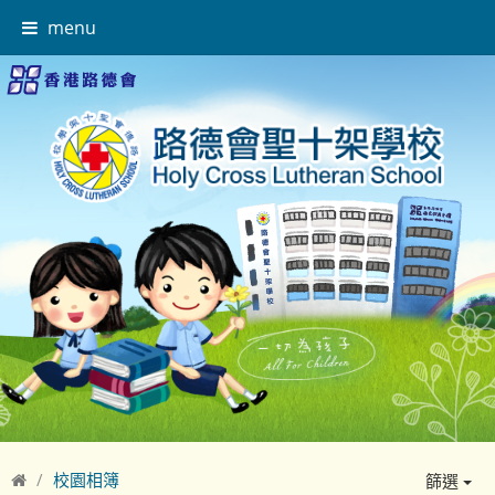
menu
校園相簿
篩選