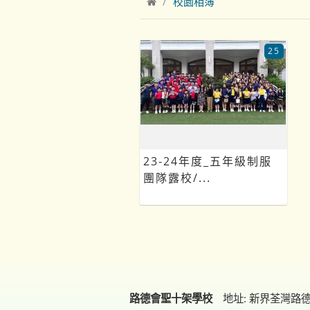
校園相簿
25
23-24年度_五年級制服
團隊露校/...
路德會聖十架學校
地址: 新界荃灣路