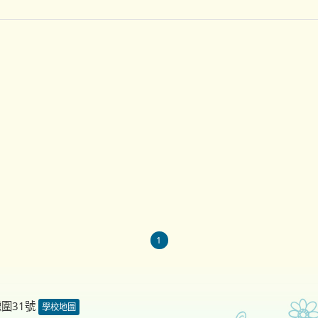
1
德圍31號
學校地圖