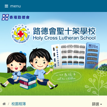
menu
校園相簿
篩選