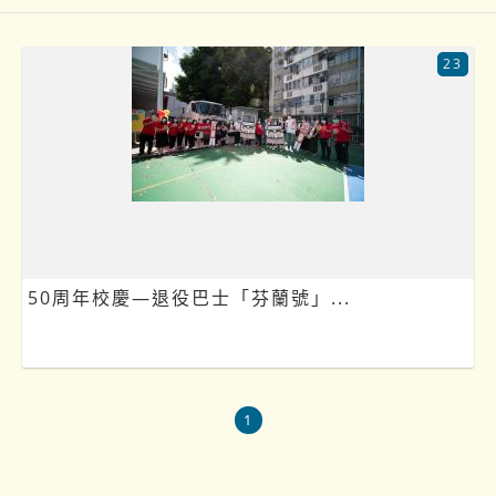
23
50周年校慶—退役巴士「芬蘭號」...
1