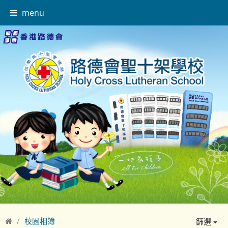
menu
校園相簿
篩選