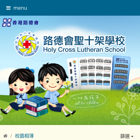
menu
校園相簿
篩選