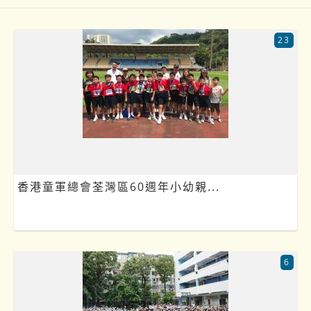
23
香港童軍總會荃灣區60週年小幼親...
6