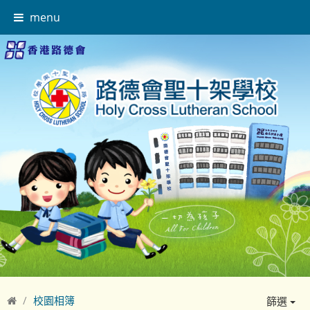
menu
校園相簿
篩選