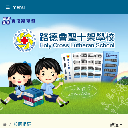
menu
校園相簿
篩選