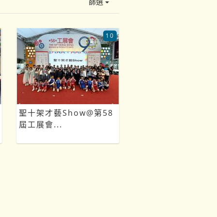
篩選
10
聖十架才藝Show@第58
屆工展會...