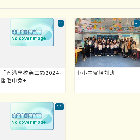
9
4
「香港學校義工節2024-
小小中醫培訓班
摺毛巾兔+...
33