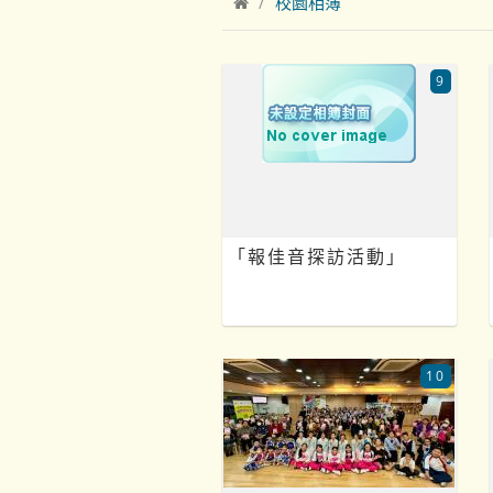
校園相簿
9
「報佳音探訪活動」
10