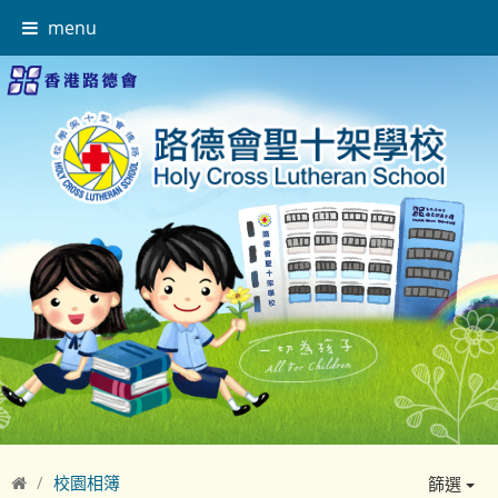
menu
校園相簿
篩選