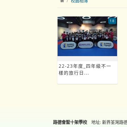
校園相簿
18
22-23年度_四年級不一
樣的旅行日...
路德會聖十架學校
地址: 新界荃灣路