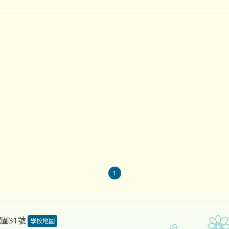
1
德圍31號
學校地圖