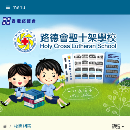
menu
校園相簿
篩選