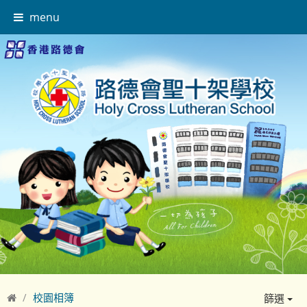
menu
校園相簿
篩選