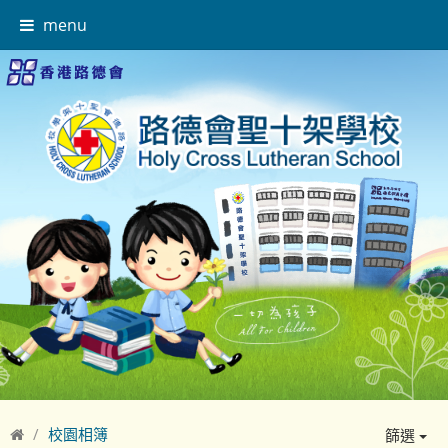
menu
校園相簿
篩選