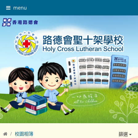
menu
校園相簿
篩選