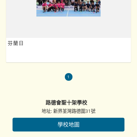
芬蘭日
1
路德會聖十架學校
地址: 新界荃灣路德圍31號
學校地圖