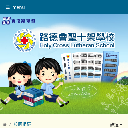
menu
校園相簿
篩選