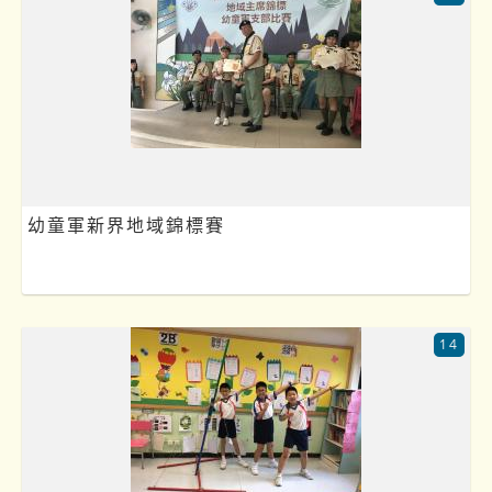
幼童軍新界地域錦標賽
14