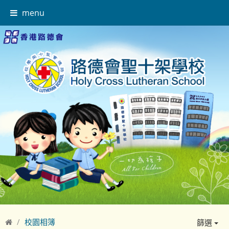
menu
校園相簿
篩選