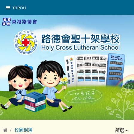
menu
校園相簿
篩選