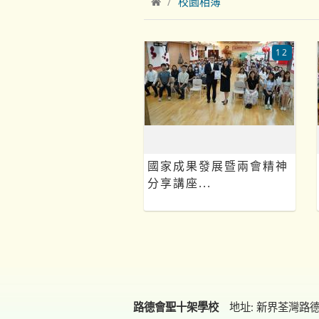
校園相簿
12
國家成果發展暨兩會精神
分享講座...
路德會聖十架學校
地址: 新界荃灣路