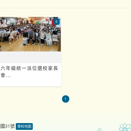
6
六年級統一派位選校家長
會...
1
德圍31號
學校地圖