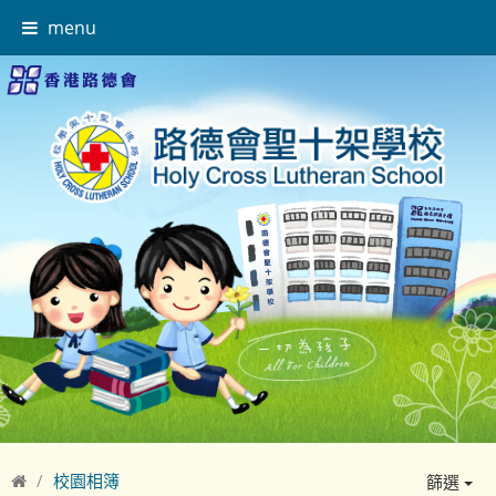
menu
校園相簿
篩選