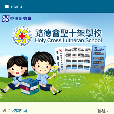
menu
校園相簿
篩選