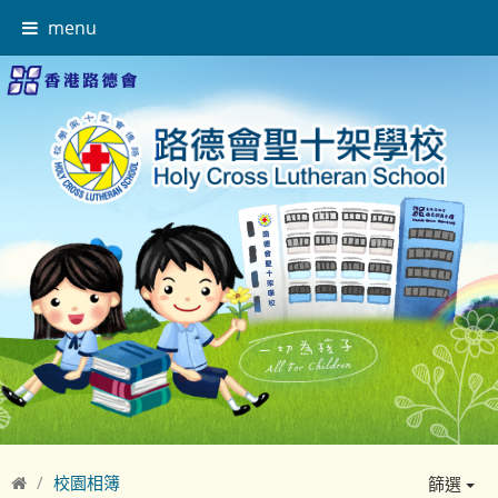
menu
校園相簿
篩選