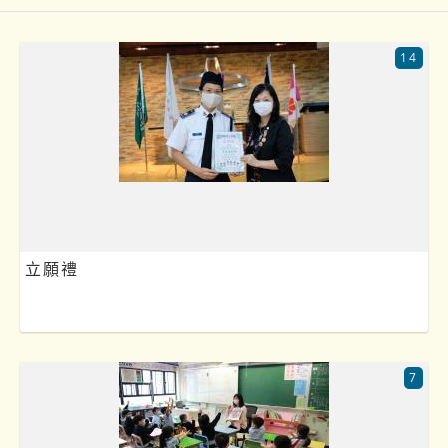
14
立願禮
7