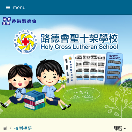
menu
校園相簿
篩選