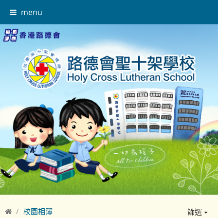
menu
校園相簿
篩選