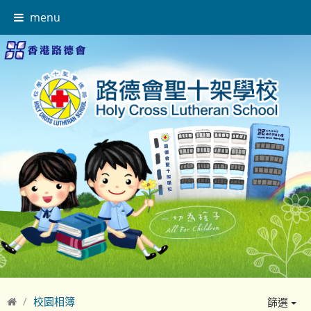
menu
校園相簿
篩選