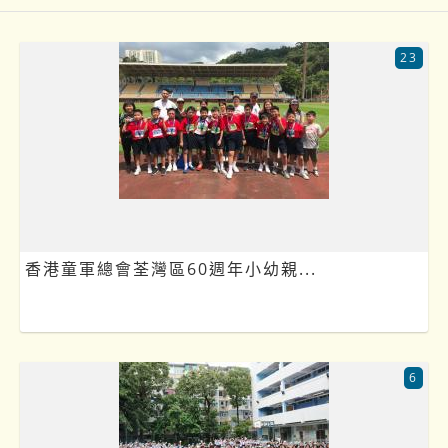
23
香港童軍總會荃灣區60週年小幼親...
6