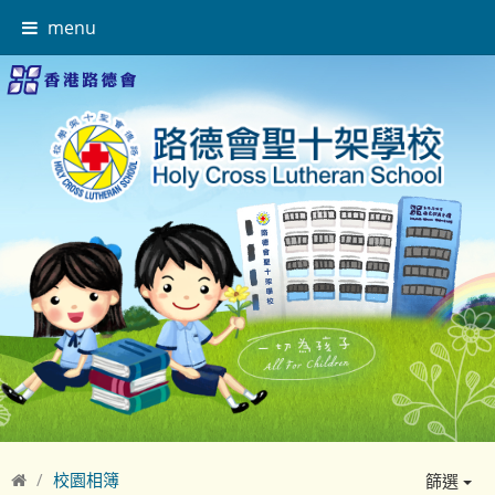
menu
校園相簿
篩選